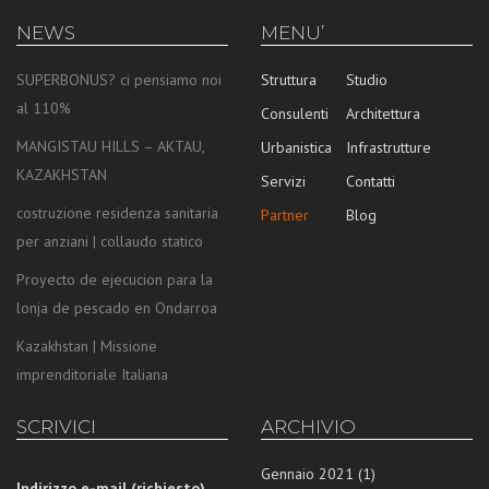
NEWS
MENU’
SUPERBONUS? ci pensiamo noi
Struttura
Studio
al 110%
Consulenti
Architettura
MANGISTAU HILLS – AKTAU,
Urbanistica
Infrastrutture
KAZAKHSTAN
Servizi
Contatti
costruzione residenza sanitaria
Partner
Blog
per anziani | collaudo statico
Proyecto de ejecucion para la
lonja de pescado en Ondarroa
Kazakhstan | Missione
imprenditoriale Italiana
SCRIVICI
ARCHIVIO
Gennaio 2021
(1)
Indirizzo e-mail (richiesto)