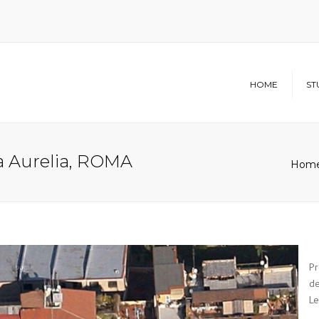
HOME
ST
Struttura
Chi siamo
a Aurelia, ROMA
Hom
Pr
de
Le