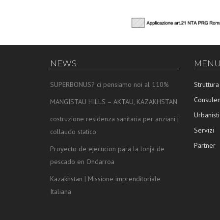
NEWS
MENU
SUPERBONUS? ci pensiamo noi al 110%
Struttura
Consulen
MANGISTAU HILLS – AKTAU, KAZAKHSTAN
Urbanisti
costruzione residenza sanitaria per anziani |
Servizi
collaudo statico
Partner
Proyecto de ejecucion para la lonja de
pescado en Ondarroa
Kazakhstan | Missione imprenditoriale
Italiana