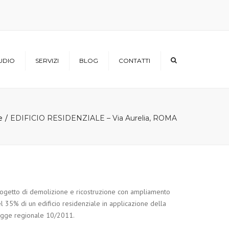
×
UDIO
SERVIZI
BLOG
CONTATTI
Architettura
Urbanistica
e
EDIFICIO RESIDENZIALE – Via Aurelia, ROMA
Infrastrutture
ogetto di demolizione e ricostruzione con ampliamento
l 35% di un edificio residenziale in applicazione della
gge regionale 10/2011.