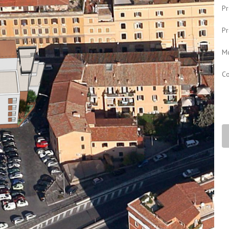
Pr
Pr
Mq
Co