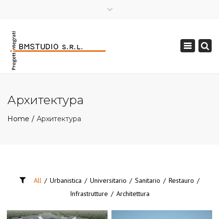
×
Toggle
navigation
Архитектура
Home
Архитектура
All
/
Urbanistica
/
Universitario
/
Sanitario
/
Restauro
/
Infrastrutture
/
Architettura