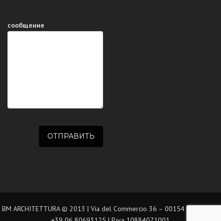
сообщение
BM ARCHITETTURA © 2013 | Via del Commercio 36 – 00154 Roma | Tel.
+39 06 80693125 | P.iva 10884071001